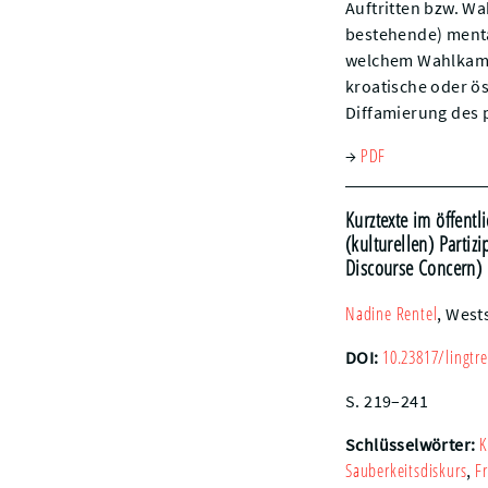
Auftritten bzw. W
bestehende) mental
welchem Wahlkampf
kroatische oder ö
Diffamierung des 
PDF
→
Kurztexte im öffent
(kulturellen) Partizi
Discourse Concern)
Nadine
Rentel
,
West
10.23817/lingtre
DOI:
S. 219–241
K
Schlüsselwörter:
Sauberkeitsdiskurs
F
,