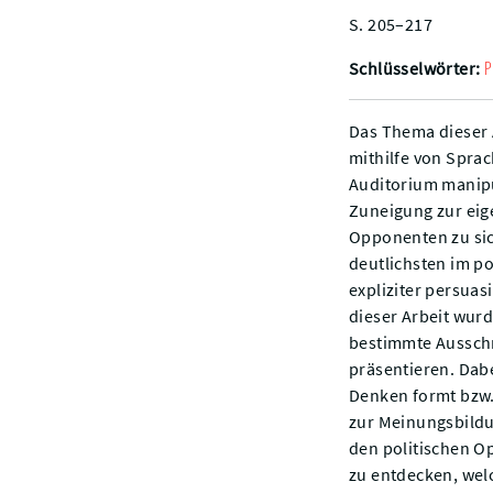
S. 205–217
P
Schlüsselwörter:
Das Thema dieser A
mithilfe von Sprac
Auditorium manipu
Zuneigung zur eig
Opponenten zu sic
deutlichsten im p
expliziter persua
dieser Arbeit wur
bestimmte Ausschn
präsentieren. Dab
Denken formt bzw.
zur Meinungsbildu
den politischen O
zu entdecken, welc