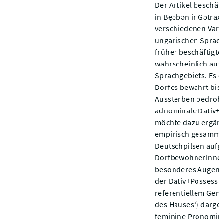
Der Artikel beschä
in Bęəbən ir Gətra
verschiedenen Var
ungarischen Sprach
früher beschäftig
wahrscheinlich au
Sprachgebiets. Es
Dorfes bewahrt bi
Aussterben bedroht
adnominale Dativ+P
möchte dazu ergän
empirisch gesamme
Deutschpilsen au
DorfbewohnerInnen
besonderes Augen
der Dativ+Possess
referentiellem Gen
des Hauses‘) darge
feminine Pronomin