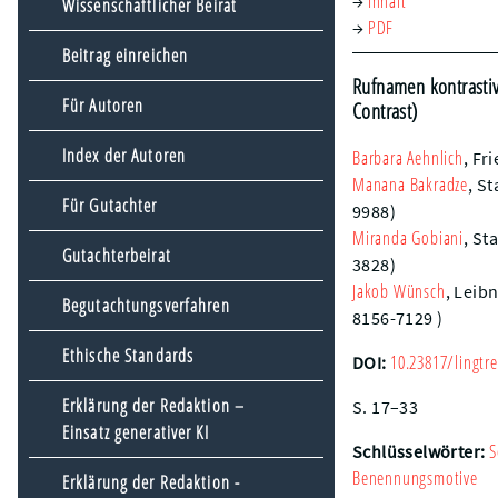
Inhalt
→
Wissenschaftlicher Beirat
PDF
→
Beitrag einreichen
Rufnamen kontrastiv
Für Autoren
Contrast)
Index der Autoren
Barbara
Aehnlich
,
Fri
Manana
Bakradze
,
St
Für Gutachter
9988)
Miranda
Gobiani
,
Sta
Gutachterbeirat
3828)
Jakob
Wünsch
,
Leibn
Begutachtungsverfahren
8156-7129 )
Ethische Standards
10.23817/lingtre
DOI:
Erklärung der Redaktion –
S. 17–33
Einsatz generativer KI
S
Schlüsselwörter:
Benennungsmotive
Erklärung der Redaktion -