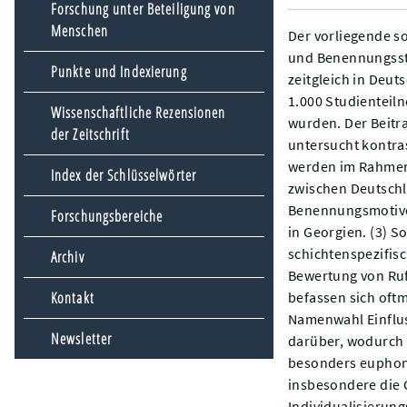
Forschung unter Beteiligung von
Menschen
Der vorliegende s
und Benennungsstr
Punkte und Indexierung
zeitgleich in Deu
1.000 Studienteil
Wissenschaftliche Rezensionen
wurden. Der Beitra
der Zeitschrift
untersucht kontra
werden im Rahmen 
Index der Schlüsselwörter
zwischen Deutschl
Benennungsmotiven 
Forschungsbereiche
in Georgien. (3) S
schichtenspezifis
Archiv
Bewertung von Ru
befassen sich oftm
Kontakt
Namenwahl Einflus
Newsletter
darüber, wodurch 
besonders euphon
insbesondere die G
Individualisierun