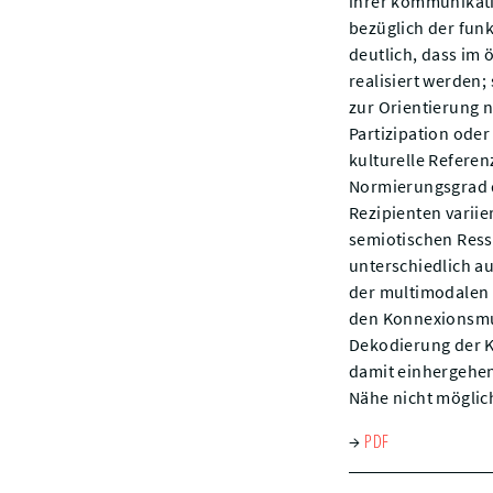
ihrer kommunikativ
bezüglich der funk
deutlich, dass im 
realisiert werden
zur Orientierung 
Partizipation ode
kulturelle Referen
Normierungsgrad d
Rezipienten variie
semiotischen Ress
unterschiedlich au
der multimodalen 
den Konnexionsmus
Dekodierung der K
damit einhergehen
Nähe nicht möglic
PDF
→