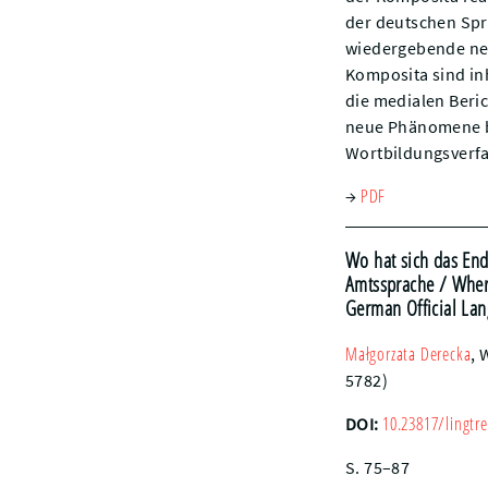
der deutschen Spr
wiedergebende neu
Komposita sind in
die medialen Beric
neue Phänomene be
Wortbildungsverfa
PDF
→
Wo hat sich das End
Amtssprache
/ Where
German Official La
Małgorzata
Derecka
,
W
5782)
10.23817/lingtre
DOI:
S. 75–87