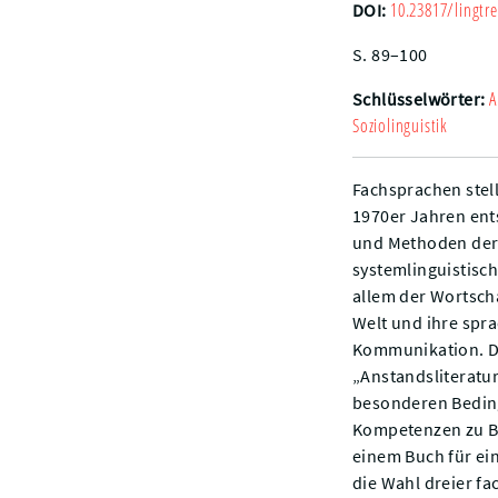
10.23817/lingtre
DOI:
S. 89–100
A
Schlüsselwörter:
Soziolinguistik
Fachsprachen stell
1970er Jahren ents
und Methoden der
systemlinguistisch
allem der Wortscha
Welt und ihre spr
Kommunikation. De
„Anstandsliteratu
besonderen Beding
Kompetenzen zu Be
einem Buch für ei
die Wahl dreier fa