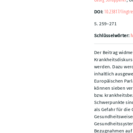
10.23817/lingtre
DOI:
S. 259–271
M
Schlüsselwörter:
Der Beitrag widmet
Krankheitsdiskurs
werden. Dazu werd
inhaltlich ausgew
Europäischen Parl
können sieben vers
bzw. krankheitsbe
Schwerpunkte sind
als Gefahr für di
Gesundheitsweise
Gesundheitssystems
Bezugnahmen auf d