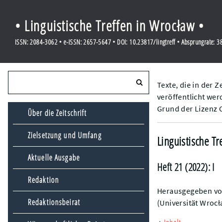
• Linguistische Treffen in Wrocław •
ISSN: 2084-3062 • e-ISSN: 2657-5647 • DOI: 10.23817/lingtreff • Absprungrate: 
Texte, die in der Z
veröffentlicht wer
Grund der Lizenz 
Über die Zeitschrift
Zielsetzung und Umfang
Linguistische Tr
Aktuelle Ausgabe
Heft 21 (2022): I
Redaktion
Herausgegeben von
Redaktionsbeirat
(Universität Wrocł