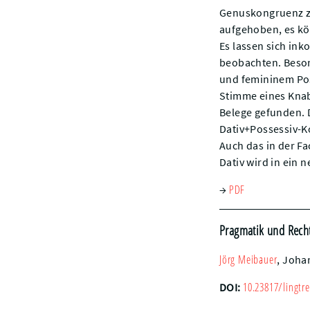
Genuskongruenz zw
aufgehoben, es k
Es lassen sich in
beobachten. Beson
und femininem Pos
Stimme eines Knabe
Belege gefunden. 
Dativ+Possessiv-Ko
Auch das in der Fa
Dativ wird in ein n
PDF
→
Pragmatik und Recht
Jörg
Meibauer
,
Johan
10.23817/lingtre
DOI: