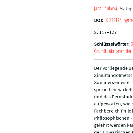
Jana
Lauková
,
Matej-
10.23817/lingtre
DOI:
S. 117–127
O
Schlüsselwörter:
Grundfunktionen der
Der vorliegende Be
Simultandolmetsc
Sommersemester 20
speziell entwicke
und das Fernstudi
aufgeworfen, wie 
Fachbereich Philo
Philosophischen Fa
gelehrt werden ka
der slowakischen 