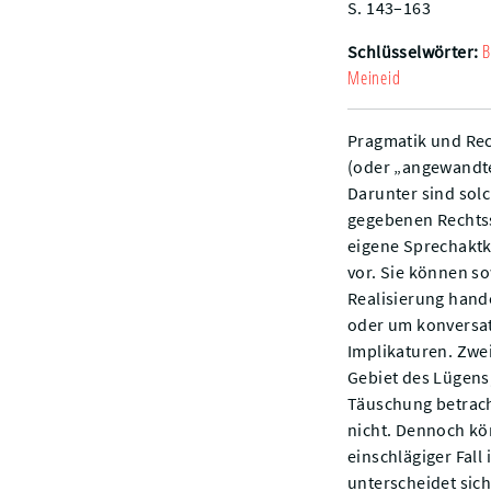
S. 143–163
B
Schlüsselwörter:
Meineid
Pragmatik und Rech
(oder „angewandte
Darunter sind sol
gegebenen Rechtss
eigene Sprechaktk
vor. Sie können so
Realisierung hand
oder um konversat
Implikaturen. Zwe
Gebiet des Lügens,
Täuschung betrach
nicht. Dennoch kö
einschlägiger Fall 
unterscheidet sich