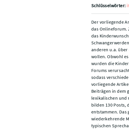
i
Schlüsselwörter:
Der vorliegende A
das Onlineforum. 
das Kinderwunschfo
Schwangerwerden 
anderen u.a. über
wollen. Obwohl es 
wurden die Kinder
Forums verursacht 
sodass verschiede
vorliegende Artike
Beiträgen in dem 
lexikalischen und
bilden 130 Posts,
entstammen. Das g
wiederkehrende Mu
typischen Sprechak