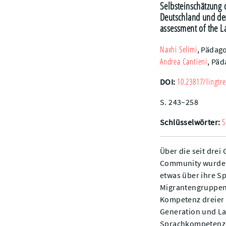
Selbsteinschätzung
Deutschland und der
assessment of the 
Naxhi
Selimi
,
Pädago
Andrea
Cantieni
,
Päd
10.23817/lingtre
DOI:
S. 243–258
S
Schlüsselwörter:
Über die seit dre
Community wurde b
etwas über ihre Sp
Migrantengruppen d
Kompetenz dreier 
Generation und Lan
Sprachkompetenz e