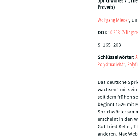
Sprichwortes
/ „The
Proverb)
Wolfgang
Mieder
,
Un
10.23817/lingtre
DOI:
S. 165–203
A
Schlüsselwörter:
Polysituativität
Polyf
,
Das deutsche Spric
wachsen“ mit sein
seit dem frühen s
beginnt 1526 mit Ma
Sprichwörtersamml
erscheint in den 
Gottfried Keller,
anderen. Max Webe