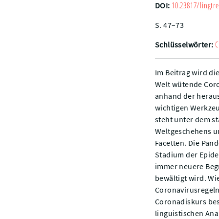
10.23817/lingtre
DOI:
S. 47–73
C
Schlüsselwörter:
Im Beitrag wird d
Welt wütende Coro
anhand der heraus
wichtigen Werkzeu
steht unter dem s
Weltgeschehens un
Facetten. Die Pan
Stadium der Epide
immer neuere Begr
bewältigt wird. W
Coronavirusregeln
Coronadiskurs bes
linguistischen An