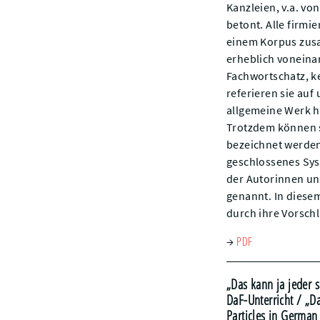
Kanzleien, v.a. v
betont. Alle firmi
einem Korpus zusam
erheblich voneina
Fachwortschatz, k
referieren sie au
allgemeine Werk h
Trotzdem können s
bezeichnet werden,
geschlossenes Sys
der Autorinnen un
genannt. In diese
durch ihre Vorschl
PDF
→
„Das kann ja jeder 
DaF-Unterricht
/ „Da
Particles in German