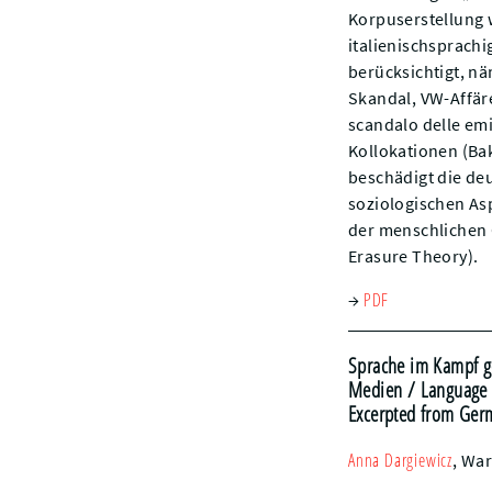
Korpuserstellung
italienischsprach
berücksichtigt, n
Skandal, VW-Affär
scandalo delle emi
Kollokationen (Ba
beschädigt die de
soziologischen As
der menschlichen 
Erasure Theory).
PDF
→
Sprache im Kampf g
Medien
/ Language i
Excerpted from Ger
Anna
Dargiewicz
,
War