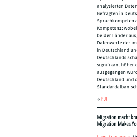
analysierten Daten
Befragten in Deut
Sprachkompetenz in
Kompetenz; wobei d
beider Länder aus
Datenwerte der im 
in Deutschland un
Deutschlands schä
signifikant höher 
ausgegangen wurde
Deutschland und d
Standardalbanisc
PDF
→
Migration macht kr
Migration Makes You
Georg
Schuppener
,
Un