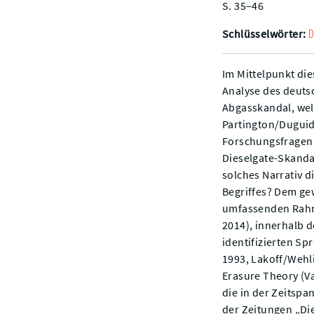
S. 35–46
D
Schlüsselwörter:
Im Mittelpunkt die
Analyse des deuts
Abgasskandal, wel
Partington/Duguid
Forschungsfragen
Dieselgate-Skandal
solches Narrativ d
Begriffes? Dem ge
umfassenden Rahme
2014), innerhalb 
identifizierten S
1993, Lakoff/Wehl
Erasure Theory (V
die in der Zeitsp
der Zeitungen „Die