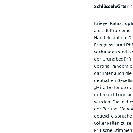
d
Schlüsselwörter:
Kriege, Katastrop
anstatt Probleme f
Handeln auf die G
Ereignisse und Ph
verbunden sind, s
der Grundbedürfni
Corona-Pandemie i
darunter auch die
deutschen Gesellsc
„Mitarbeitende de
untersucht und ana
wurden. Die in di
der Berliner Verw
deutsche Sprache s
voller Fallen zu s
kritische Stimmen