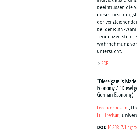
beeinflussen die V
diese Forschungsf
der vergleichende
bei der RufN-Wahl
Tendenzen steht, 
Wahrnehmung von 
untersucht.
PDF
→
“Dieselgate is Mad
Economy
/ “Dieselg
German Economy)
Federico
Collaoni
,
Un
Eric
Trevisan
,
Univer
10.23817/lingtre
DOI: