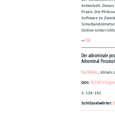
entwickelt. Dieses
Praxis. Die Philos
Software zu Zweck
Simultandolmetsch
Online-Unterrichts
PDF
→
Der adnominale poss
Adnominal Possessiv
Éva
Márkus
,
Eötvös 
10.23817/lingtre
DOI:
S. 129–142
D
Schlüsselwörter: