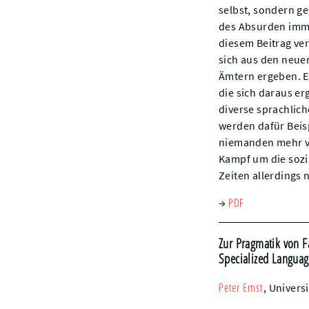
selbst, sondern g
des Absurden imm
diesem Beitrag ver
sich aus den neu
Ämtern ergeben. E
die sich daraus e
diverse sprachlic
werden dafür Beis
niemanden mehr ver
Kampf um die sozia
Zeiten allerdings
PDF
→
Zur Pragmatik von F
Specialized Languag
Peter
Ernst
,
Universi