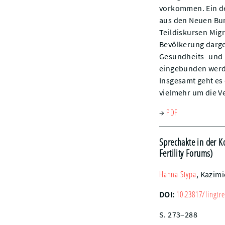
vorkommen. Ein de
aus den Neuen Bun
Teildiskursen Migr
Bevölkerung darge
Gesundheits- und 
eingebunden werd
Insgesamt geht es
vielmehr um die V
PDF
→
Sprechakte in der 
Fertility Forums)
Hanna
Stypa
,
Kazimi
10.23817/lingtre
DOI:
S. 273–288