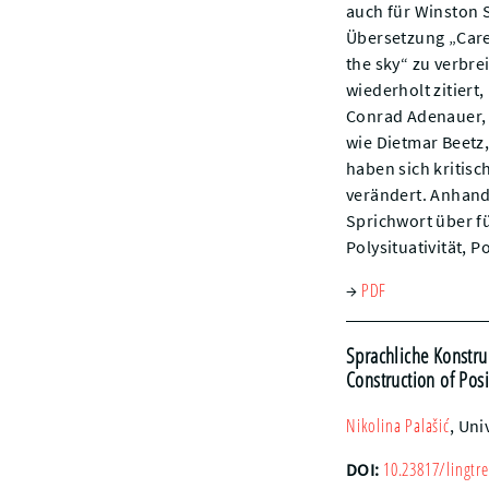
auch für Winston S
Übersetzung „Care 
the sky“ zu verbre
wiederholt zitiert
Conrad Adenauer, 
wie Dietmar Beetz
haben sich kritis
verändert. Anhand 
Sprichwort über f
Polysituativität, P
PDF
→
Sprachliche Konstruk
Construction of Posi
Nikolina
Palašić
,
Univ
10.23817/lingtre
DOI: