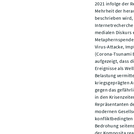
2021 infolge der 
Mehrheit der hera
beschrieben wird,
Internetrecherche
medialen Diskurs 
Metaphernspendebe
Virus-Attacke, Im
(Corona-Tsunami Er
aufgezeigt, dass 
Ereignisse als Wel
Belastung vermitte
kriegsgeprägten A
gegen das gefährli
in den Krisenzeit
Repräsentanten de
modernen Gesellsc
konfliktbedingten
Bedrohung seitens
der Komposita rea