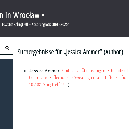
en in Wrocław •
 10.23817/lingtreff • Absprungrate: 38% (2025)
Suchergebnisse für „Jessica Ammer“ (Author)
Kontrastive Überlegungen: Schimpfen L
Jessica Ammer
,
Contrastive Reflections: Is Swearing in Latin Different fr
10.23817/lingtreff.16-1
)