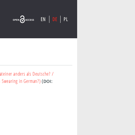
EN
DE
PL
ateiner anders als Deutsche?
/
om Swearing in German?)
(DOI: