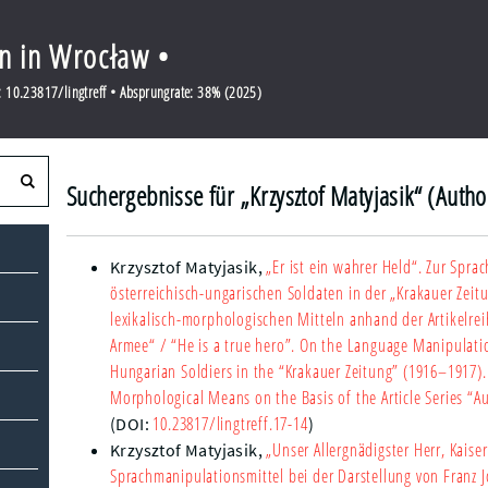
en in Wrocław •
 10.23817/lingtreff • Absprungrate: 38% (2025)
Suchergebnisse für „Krzysztof Matyjasik“ (Autho
„Er ist ein wahrer Held“. Zur Spra
Krzysztof Matyjasik
,
österreichisch-ungarischen Soldaten in der „Krakauer Zeit
lexikalisch-morphologischen Mitteln anhand der Artikelr
Armee“
/ “He is a true hero”. On the Language Manipulatio
Hungarian Soldiers in the “Krakauer Zeitung” (1916–1917). 
Morphological Means on the Basis of the Article Series “
10.23817/lingtreff.17-14
(DOI:
)
„Unser Allergnädigster Herr, Kaiser
Krzysztof Matyjasik
,
Sprachmanipulationsmittel bei der Darstellung von Franz J