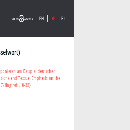
EN
DE
PL
sselwort)
ponieren am Beispiel deutscher
tions and Textual Emphasis on the
17/lingtreff.18-32
)