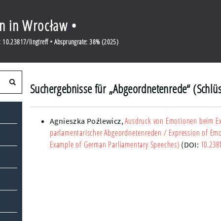
en in Wrocław •
 10.23817/lingtreff • Absprungrate: 38% (2025)
Suchergebnisse für „Abgeordnetenrede“ (Schlü
Ausdruck von Emotionen beim Ex
Agnieszka Poźlewicz
,
parlamentarischer Abgeordnetenreden
/ Expression of Emo
Example of German Parliamentary Speeches)
10.238
(DOI: