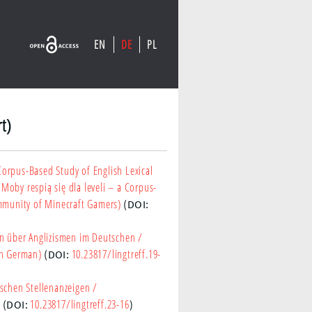
EN
DE
PL
t)
 Corpus-Based Study of English Lexical
Moby respią się dla leveli – a Corpus-
ommunity of Minecraft Gamers)
(DOI:
ion über Anglizismen im Deutschen
/
in German)
10.23817/lingtreff.19-
(DOI:
schen Stellenanzeigen
/
)
10.23817/lingtreff.23-16
(DOI:
)