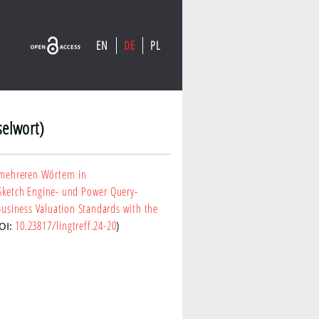
EN
DE
PL
selwort)
 mehreren Wörtern in
ketch Engine- und Power Query-
usiness Valuation Standards with the
10.23817/lingtreff.24-20
OI:
)