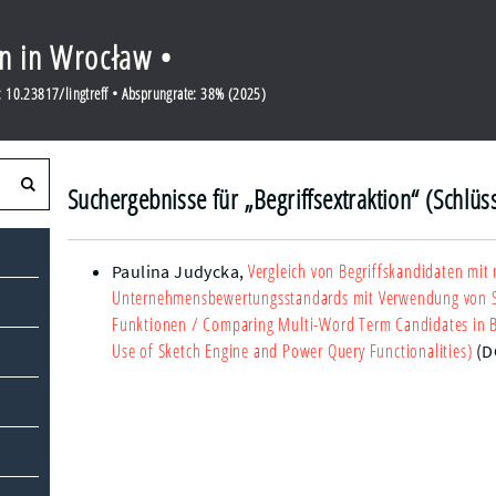
en in Wrocław •
 10.23817/lingtreff • Absprungrate: 38% (2025)
Suchergebnisse für „Begriffsextraktion“ (Schlüs
Vergleich von Begriffskandidaten mit
Paulina Judycka
,
Unternehmensbewertungsstandards mit Verwendung von S
Funktionen
/ Comparing Multi-Word Term Candidates in B
Use of Sketch Engine and Power Query Functionalities)
(D