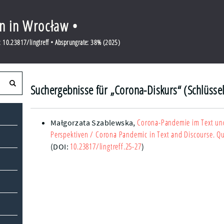
en in Wrocław •
 10.23817/lingtreff • Absprungrate: 38% (2025)
Suchergebnisse für „Corona-Diskurs“ (Schlüsse
Corona-Pandemie im Text und
Małgorzata Szablewska
,
Perspektiven
/ Corona Pandemic in Text and Discourse. Qu
10.23817/lingtreff.25-27
(DOI:
)