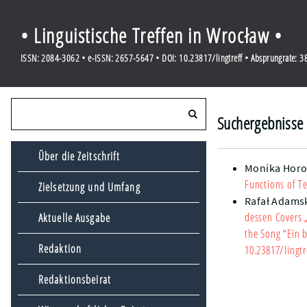
• Linguistische Treffen in Wrocław •
ISSN: 2084-3062 • e-ISSN: 2657-5647 • DOI: 10.23817/lingtreff • Absprungrate: 
Suchergebnisse 
Über die Zeitschrift
Monika Hor
Functions of T
Zielsetzung und Umfang
Rafał Adams
dessen Covers „
Aktuelle Ausgabe
the Song “Ein b
Redaktion
10.23817/lingtr
Redaktionsbeirat