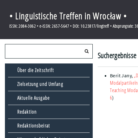
• Linguistische Treffen in Wrocław •
ISSN: 2084-3062 • e-ISSN: 2657-5647 • DOI: 10.23817/lingtreff • Absprungrate: 
Suchergebnisse 
Über die Zeitschrift
„D
Berit Jany
,
Modalpartikeln
Zielsetzung und Umfang
Teaching Modal
6
Aktuelle Ausgabe
)
Redaktion
Redaktionsbeirat