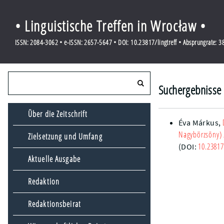
• Linguistische Treffen in Wrocław •
ISSN: 2084-3062 • e-ISSN: 2657-5647 • DOI: 10.23817/lingtreff • Absprungrate: 
Suchergebnisse 
Über die Zeitschrift
Éva Márkus
,
Nagybörzsöny)
Zielsetzung und Umfang
10.23817
(DOI:
Aktuelle Ausgabe
Redaktion
Redaktionsbeirat