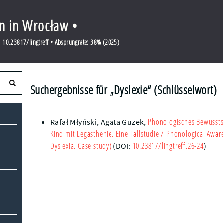
en in Wrocław •
 10.23817/lingtreff • Absprungrate: 38% (2025)
Suchergebnisse für „Dyslexie“ (Schlüsselwort)
Phonologisches Bewussts
Rafał Młyński,
Agata Guzek
,
Kind mit Legasthenie. Eine Fallstudie
/ Phonological Aware
Dyslexia. Case study)
10.23817/lingtreff.26-24
(DOI:
)