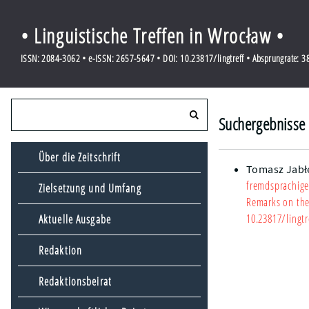
• Linguistische Treffen in Wrocław •
ISSN: 2084-3062 • e-ISSN: 2657-5647 • DOI: 10.23817/lingtreff • Absprungrate: 
Suchergebnisse 
Über die Zeitschrift
Tomasz Jabł
fremdsprachiger
Zielsetzung und Umfang
Remarks on the 
10.23817/lingtr
Aktuelle Ausgabe
Redaktion
Redaktionsbeirat