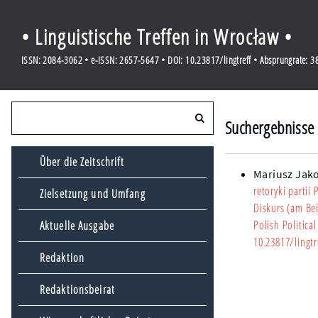
• Linguistische Treffen in Wrocław •
ISSN: 2084-3062 • e-ISSN: 2657-5647 • DOI: 10.23817/lingtreff • Absprungrate: 
Suchergebnisse f
Über die Zeitschrift
Mariusz Jak
retoryki partii
Zielsetzung und Umfang
Diskurs (am Bei
Polish Politica
Aktuelle Ausgabe
10.23817/lingtr
Redaktion
Redaktionsbeirat