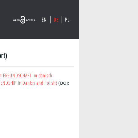
EN
DE
PL
rt)
t FREUNDSCHAFT im dänisch-
IENDSHIP in Danish and Polish)
(DOI: