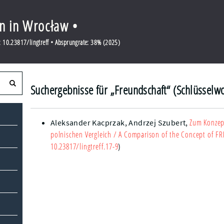
en in Wrocław •
 10.23817/lingtreff • Absprungrate: 38% (2025)
Suchergebnisse für „Freundschaft“ (Schlüsselwo
Zum Konzep
Aleksander Kacprzak,
Andrzej Szubert
,
polnischen Vergleich
/ A Comparison of the Concept of FR
10.23817/lingtreff.17-9
)