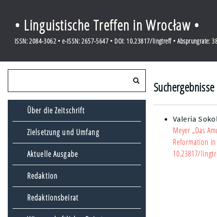
• Linguistische Treffen in Wrocław •
ISSN: 2084-3062 • e-ISSN: 2657-5647 • DOI: 10.23817/lingtreff • Absprungrate: 
Suchergebnisse 
Über die Zeitschrift
Valeria Soko
Meyer „Das Amul
Zielsetzung und Umfang
Reformation in 
10.23817/lingtr
Aktuelle Ausgabe
Redaktion
Redaktionsbeirat