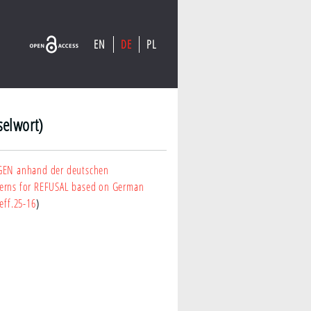
EN
DE
PL
selwort)
AGEN anhand der deutschen
tterns for REFUSAL based on German
eff.25-16
)