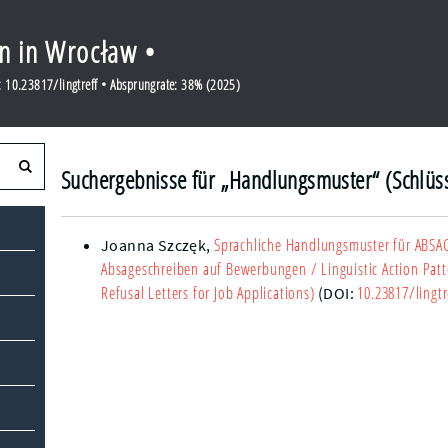
en in Wrocław •
 10.23817/lingtreff • Absprungrate: 38% (2025)
Suchergebnisse für „Handlungsmuster“ (Schlüs
Sprachliche Handlungsmuster für ABS
Joanna Szczęk
,
Absageschreiben auf Bewerbungen
/ Linguistic Action Pa
Refusal Letters for Job Applications)
10.23817/lingtr
(DOI: