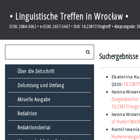
• Linguistische Treffen in Wrocław •
ISSN: 2084-3062 • e-ISSN: 2657-5647 • DOI: 10.23817/lingtreff • Absprungrate: 
Suchergebnisse 
Über die Zeitschrift
Ekaterina K
10.23817
(DOI:
Zielsetzung und Umfang
Iwona Wowr
Zungenbrecher
Aktuelle Ausgabe
10.23817/lingtr
Redaktion
Iwona Wowr
of Humor Mecha
Redaktionsbeirat
Kamil Iwania
Humorerzeugung