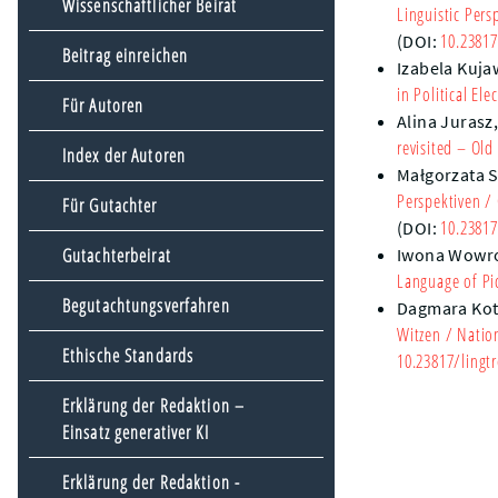
Wissenschaftlicher Beirat
Linguistic Per
10.23817
(DOI:
Beitrag einreichen
Izabela Kuja
in Political Ele
Für Autoren
Alina Jurasz
revisited – Ol
Index der Autoren
Małgorzata 
Perspektiven
/ 
Für Gutachter
10.23817
(DOI:
Gutachterbeirat
Iwona Wowr
Language of Pic
Begutachtungsverfahren
Dagmara Ko
Witzen
/ Nation
Ethische Standards
10.23817/lingtr
Erklärung der Redaktion –
Einsatz generativer KI
Erklärung der Redaktion -