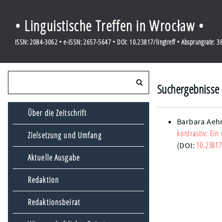
• Linguistische Treffen in Wrocław •
ISSN: 2084-3062 • e-ISSN: 2657-5647 • DOI: 10.23817/lingtreff • Absprungrate: 
Suchergebnisse 
Über die Zeitschrift
Barbara Aeh
kontrastiv: Ein
Zielsetzung und Umfang
10.23817
(DOI:
Aktuelle Ausgabe
Redaktion
Redaktionsbeirat