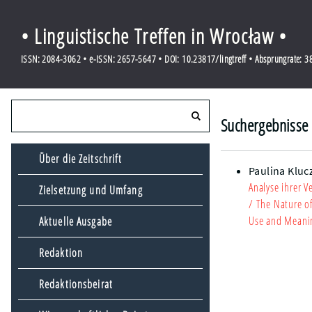
• Linguistische Treffen in Wrocław •
ISSN: 2084-3062 • e-ISSN: 2657-5647 • DOI: 10.23817/lingtreff • Absprungrate: 
Suchergebnisse f
Über die Zeitschrift
Paulina Kluc
Analyse ihrer 
Zielsetzung und Umfang
/ The Nature of
Use and Meaning
Aktuelle Ausgabe
Redaktion
Redaktionsbeirat