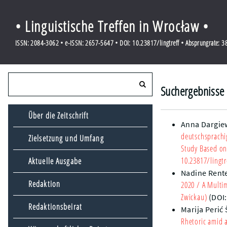
• Linguistische Treffen in Wrocław •
ISSN: 2084-3062 • e-ISSN: 2657-5647 • DOI: 10.23817/lingtreff • Absprungrate: 
Suchergebnisse 
Über die Zeitschrift
Anna Dargie
deutschsprach
Zielsetzung und Umfang
Study Based on
10.23817/lingtr
Aktuelle Ausgabe
Nadine Rent
Redaktion
2020
/ A Multim
Zwickau)
(DOI
Redaktionsbeirat
Marija Perić
Rhetoric amid a