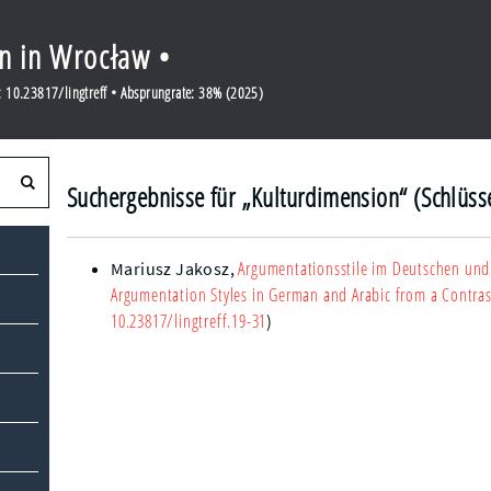
en in Wrocław •
 10.23817/lingtreff • Absprungrate: 38% (2025)
Suchergebnisse für „Kulturdimension“ (Schlüss
Argumentationsstile im Deutschen und 
Mariusz Jakosz
,
Argumentation Styles in German and Arabic from a Contras
10.23817/lingtreff.19-31
)