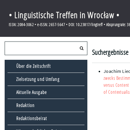
• Linguistische Treffen in Wrocław •
ISSN: 2084-3062 • e-ISSN: 2657-5647 • DOI: 10.23817/lingtreff • Absprungrate: 
Suchergebnisse 
Über die Zeitschrift
Joachim Lie
zwecks Bestimm
Zielsetzung und Umfang
versus Content
of Contextualiz
Aktuelle Ausgabe
Redaktion
Redaktionsbeirat