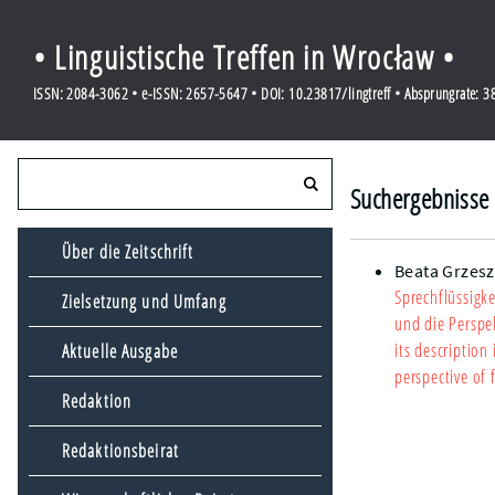
• Linguistische Treffen in Wrocław •
ISSN: 2084-3062 • e-ISSN: 2657-5647 • DOI: 10.23817/lingtreff • Absprungrate: 
Suchergebnisse 
Über die Zeitschrift
Beata Grzes
Sprechflüssigk
Zielsetzung und Umfang
und die Perspe
its descriptio
Aktuelle Ausgabe
perspective of 
Redaktion
Redaktionsbeirat