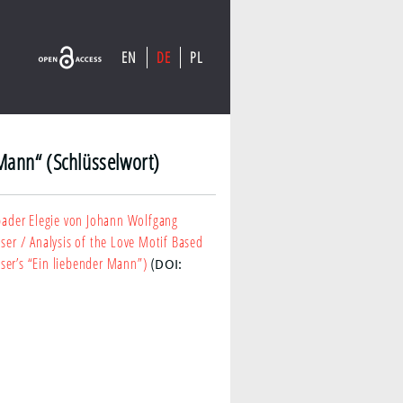
EN
DE
PL
Mann“ (Schlüsselwort)
bader Elegie von Johann Wolfgang
ser
/ Analysis of the Love Motif Based
ser’s “Ein liebender Mann”)
(DOI: