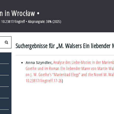
en in Wrocław •
 10.23817/lingtreff • Absprungrate: 38% (2025)
Suchergebnisse für „M. Walsers Ein liebender 
Analyse des Liebe-Motivs in der Marien
Anna Szyndler
,
Goethe und im Roman Ein liebender Mann von Martin Wal
on J. W. Goethe’s “Marienbad Elegy” and the Novel M. Wal
10.23817/lingtreff.17-26
)