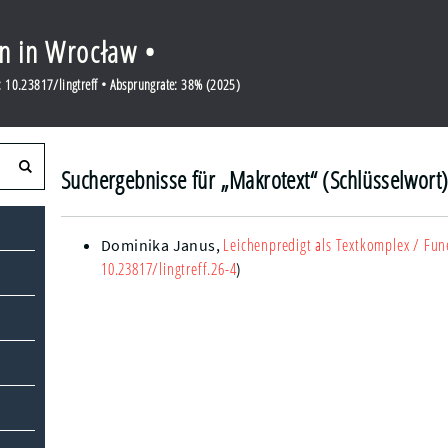
en in Wrocław •
 10.23817/lingtreff • Absprungrate: 38% (2025)
Suchergebnisse für „Makrotext“ (Schlüsselwort
Leichenpredigt als Textkomplex
/ Fune
Dominika Janus
,
10.23817/lingtreff.26-4
)