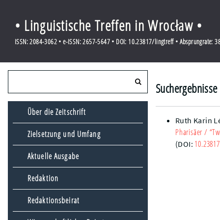
• Linguistische Treffen in Wrocław •
ISSN: 2084-3062 • e-ISSN: 2657-5647 • DOI: 10.23817/lingtreff • Absprungrate: 
Suchergebnisse 
Über die Zeitschrift
Ruth Karin L
Pharisäer
/ “Tw
Zielsetzung und Umfang
10.23817
(DOI:
Aktuelle Ausgabe
Redaktion
Redaktionsbeirat