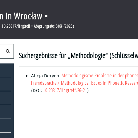
en in Wrocław •
 10.23817/lingtreff • Absprungrate: 38% (2025)
Suchergebnisse für „Methodologie“ (Schlüsselw
Methodologische Probleme in der phonet
Alicja Derych
,
Fremdsprache
/ Methodological Issues in Phonetic Researc
10.23817/lingtreff.26-21
(DOI:
)