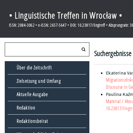
• Linguistische Treffen in Wrocław •
ISSN: 2084-3062 • e-ISSN: 2657-5647 • DOI: 10.23817/lingtreff • Absprungrate: 
Suchergebnisse 
Über die Zeitschrift
Ekaterina Va
Migrationsdisk
Zielsetzung und Umfang
Discourse in G
Aktuelle Ausgabe
Paulina Kaź
Material
/ Abou
Redaktion
10.23817/lingtr
Redaktionsbeirat