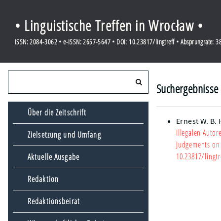
• Linguistische Treffen in Wrocław •
ISSN: 2084-3062 • e-ISSN: 2657-5647 • DOI: 10.23817/lingtreff • Absprungrate: 
Suchergebnisse 
Über die Zeitschrift
Ernest W. B.
illegalen Autor
Zielsetzung und Umfang
Judgements on I
10.23817/lingtr
Aktuelle Ausgabe
Redaktion
Redaktionsbeirat