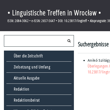
• Linguistische Treffen in Wrocław •
ISSN: 2084-3062 • e-ISSN: 2657-5647 • DOI: 10.23817/lingtreff • Absprungrate: 
Suchergebnisse 
Über die Zeitschrift
Anikó Szilág
Überlegungen
/
Zielsetzung und Umfang
10.23817/lingtr
Aktuelle Ausgabe
Redaktion
Redaktionsbeirat