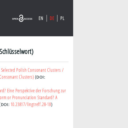
EN
DE
PL
Schlüsselwort)
f Selected Polish Consonant Clusters
/
 Consonant Clusters)
(DOI:
d? Eine Perspektive der Forschung zur
orm or Pronunciation Standard? A
10.23817/lingtreff.28-18
(DOI:
)