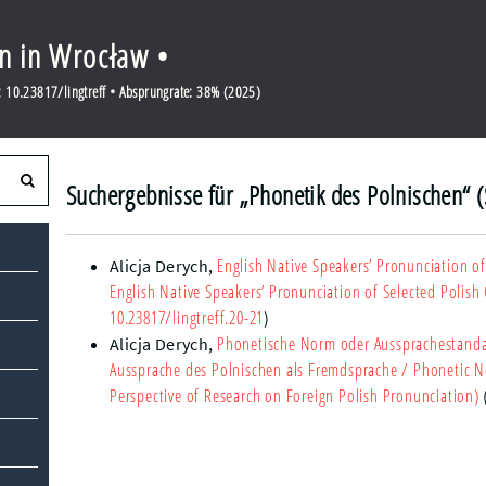
en in Wrocław •
 10.23817/lingtreff • Absprungrate: 38% (2025)
Suchergebnisse für „Phonetik des Polnischen“ (
English Native Speakers’ Pronunciation o
Alicja Derych
,
English Native Speakers’ Pronunciation of Selected Polish
10.23817/lingtreff.20-21
)
Phonetische Norm oder Aussprachestandar
Alicja Derych
,
Aussprache des Polnischen als Fremdsprache
/ Phonetic N
Perspective of Research on Foreign Polish Pronunciation)