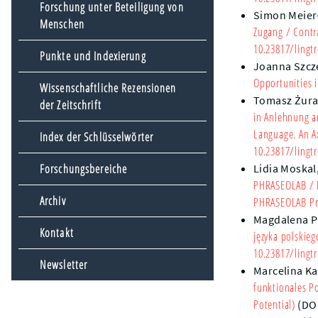
Forschung unter Beteiligung von
Simon Meier
Menschen
Zugang
/ Contra
10.23817/lingtr
Punkte und Indexierung
Joanna Szcz
Opportunities i
Wissenschaftliche Rezensionen
Tomasz Żur
der Zeitschrift
in Anlehnung 
Language. An Ax
Index der Schlüsselwörter
10.23817/lingtr
Forschungsbereiche
Lidia Moskal
PHRASEOLAB
/ 
Archiv
PHRASEOLAB Pr
Magdalena P
Kontakt
języka polskieg
10.23817/lingtr
Newsletter
Marcelina Ka
funktionales Po
Potential)
(DO