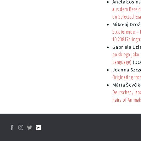
Aneta Łosiń
aus dem Bereic
on Selected Ex
Mikołaj Droź
Studierende – 
10.23817/lingtr
Gabriela Dz
polskiego jako
Language)
(DO
Joanna Szcz
Originating fro
Mária Ševčí
Deutschen, Jap
Pairs of Anima