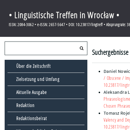
• Linguistische Treffen in Wrocław •
ISSN: 2084-3062 • e-ISSN: 2657-5647 • DOI: 10.23817/lingtreff • Absprungrate: 
Suchergebnisse 
Über die Zeitschrift
Daniel Nowic
/ Obscene / Im
Zielsetzung und Umfang
10.23817/lingtr
Aktuelle Ausgabe
Aleksandra 
Phraseologism
Redaktion
Chosen Phrase
Tomasz Roje
Redaktionsbeirat
Valency and De
10.23817/lingtr