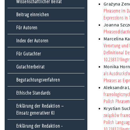
Wissenschaftlicher Beirat
Grażyna Zen
Phraseme im Da
Beitrag einreichen
Expressions in
Joanna Szcz
Für Autoren
Phraseodidacti
Marcelina Ka
Index der Autoren
Verortung und 
Definitional De
Für Gutachter
10.23817/lingtr
Gutachterbeirat
Monika Horn
als Ausdrucksf
Begutachtungsverfahren
Phrases as Expr
Aleksandra 
Ethische Standards
frazeologiczn
Polish Phrase
Erklärung der Redaktion –
Krystian Su
Einsatz generativer KI
związków frazeo
Polish Languag
Erklärung der Redaktion -
10.23817/lingtr