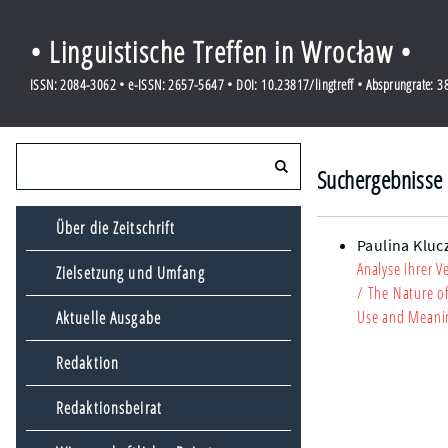
• Linguistische Treffen in Wrocław •
ISSN: 2084-3062 • e-ISSN: 2657-5647 • DOI: 10.23817/lingtreff • Absprungrate: 
Suchergebnisse 
Über die Zeitschrift
Paulina Kluc
Analyse ihrer 
Zielsetzung und Umfang
/ The Nature of
Use and Meaning
Aktuelle Ausgabe
Redaktion
Redaktionsbeirat