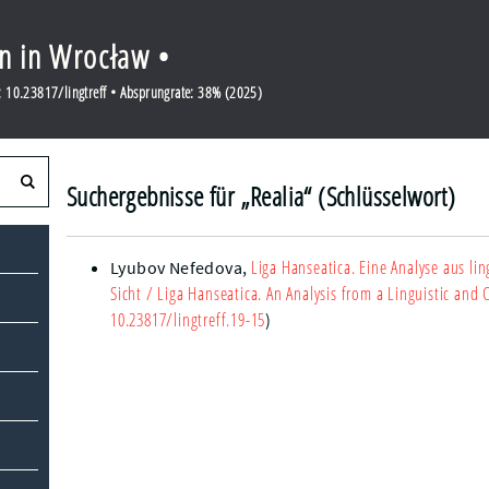
en in Wrocław •
 10.23817/lingtreff • Absprungrate: 38% (2025)
Suchergebnisse für „Realia“ (Schlüsselwort)
Liga Hanseatica. Eine Analyse aus li
Lyubov Nefedova
,
Sicht
/ Liga Hanseatica. An Analysis from a Linguistic and 
10.23817/lingtreff.19-15
)