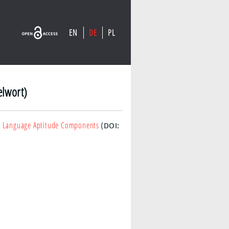
EN
DE
PL
elwort)
he Language Aptitude Components
(DOI: