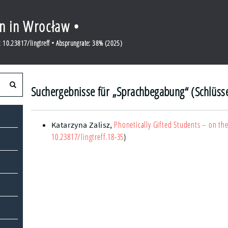
en in Wrocław •
 10.23817/lingtreff • Absprungrate: 38% (2025)
Suchergebnisse für „Sprachbegabung“ (Schlüss
Phonetically Gifted Students – on t
Katarzyna Zalisz
,
10.23817/lingtreff.18-35
)