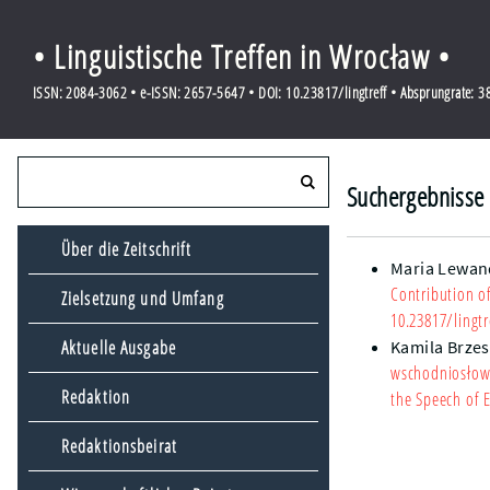
• Linguistische Treffen in Wrocław •
ISSN: 2084-3062 • e-ISSN: 2657-5647 • DOI: 10.23817/lingtreff • Absprungrate: 
Suchergebnisse 
Über die Zeitschrift
Maria Lewa
Contribution o
Zielsetzung und Umfang
10.23817/lingtr
Aktuelle Ausgabe
Kamila Brzes
wschodniosłowi
Redaktion
the Speech of E
Redaktionsbeirat