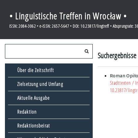
• Linguistische Treffen in Wrocław •
ISSN: 2084-3062 • e-ISSN: 2657-5647 • DOI: 10.23817/lingtreff • Absprungrate: 
Suchergebnisse 
Über die Zeitschrift
Roman Opiło
Stadttexten
/ I
Zielsetzung und Umfang
10.23817/lingtr
Aktuelle Ausgabe
Redaktion
Redaktionsbeirat