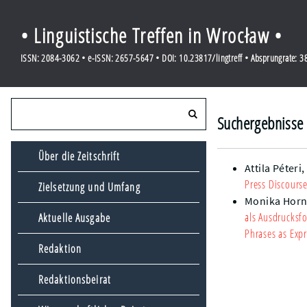
• Linguistische Treffen in Wrocław •
ISSN: 2084-3062 • e-ISSN: 2657-5647 • DOI: 10.23817/lingtreff • Absprungrate: 
Suchergebnisse 
Über die Zeitschrift
Attila Péteri
Press Discourse
Zielsetzung und Umfang
Monika Horn
als Ausdrucksf
Aktuelle Ausgabe
Phrases as Expr
Redaktion
Redaktionsbeirat