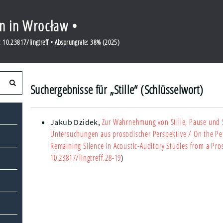
en in Wrocław •
 10.23817/lingtreff • Absprungrate: 38% (2025)
Suchergebnisse für „Stille“ (Schlüsselwort)
Zur Wahrnehmung von Stille, Pause und 
Jakub Dzidek
,
Untersuchungen aus prosodischer Perspektive
/ On the Per
Remaining Silence in Acoustic-Auditory Studies from a Pro
10.23817/lingtreff.28-19
)