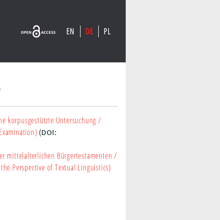
EN
DE
PL
)
ine korpusgestützte Untersuchung
/
Examination)
(DOI:
uer mittelalterlichen Bürgertestamenten
/
he Perspective of Textual Linguistics)