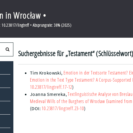
en in Wrocław •
 10.23817/lingtreff • Absprungrate: 38% (2025)
Suchergebnisse für „Testament“ (Schlüsselwort
Emotion in der Textsorte Testament? E
Tim Krokowski
,
Emotion in the Text Type Testament? A Corpus-Supported 
10.23817/lingtreff.17-12
)
Textlinguistische Analyse von Bresla
Joanna Smereka
,
Medieval Wills of the Burghers of Wrocław Examined from t
10.23817/lingtreff.23-10
(DOI:
)