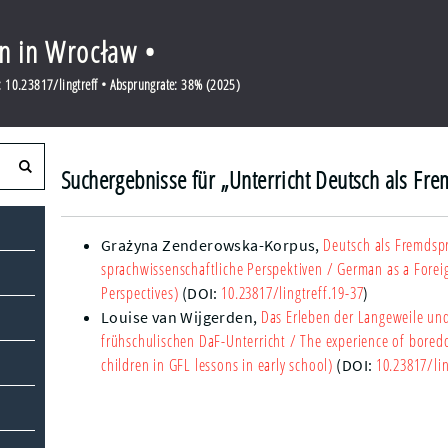
en in Wrocław •
 10.23817/lingtreff • Absprungrate: 38% (2025)
Suchergebnisse für „Unterricht Deutsch als Fr
Deutsch als Fremdsp
Grażyna Zenderowska-Korpus
,
sprachwissenschaftliche Perspektiven
/ German as a Foreig
Perspectives)
10.23817/lingtreff.19-37
(DOI:
)
Das Erleben der Langeweile und
Louise van Wijgerden
,
frühschulischen DaF-Unterricht
/ The experience of boredo
children in GFL lessons in early school)
10.23817/lin
(DOI: