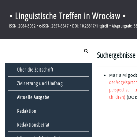
• Linguistische Treffen in Wrocław •
ISSN: 2084-3062 • e-ISSN: 2657-5647 • DOI: 10.23817/lingtreff • Absprungrate: 
Suchergebnisse 
Über die Zeitschrift
Maria Migod
der Vogelsprac
Zielsetzung und Umfang
perspective – t
children)
Aktuelle Ausgabe
(DOI
Redaktion
Redaktionsbeirat