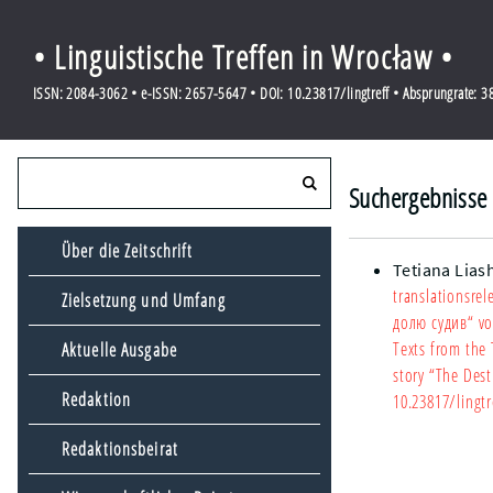
• Linguistische Treffen in Wrocław •
ISSN: 2084-3062 • e-ISSN: 2657-5647 • DOI: 10.23817/lingtreff • Absprungrate: 
Suchergebnisse f
Über die Zeitschrift
Tetiana Lia
translationsrel
Zielsetzung und Umfang
долю судив“ vo
Texts from the 
Aktuelle Ausgabe
story “The Des
Redaktion
10.23817/lingtr
Redaktionsbeirat