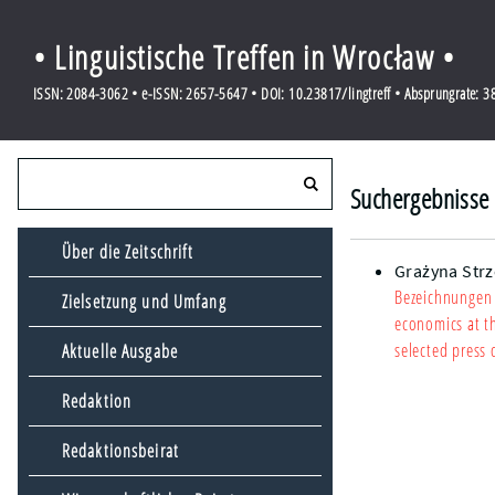
• Linguistische Treffen in Wrocław •
ISSN: 2084-3062 • e-ISSN: 2657-5647 • DOI: 10.23817/lingtreff • Absprungrate: 
Suchergebnisse 
Über die Zeitschrift
Grażyna Strz
Bezeichnungen 
Zielsetzung und Umfang
economics at t
selected press 
Aktuelle Ausgabe
Redaktion
Redaktionsbeirat