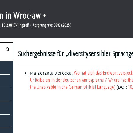
en in Wrocław •
 10.23817/lingtreff • Absprungrate: 38% (2025)
Suchergebnisse für „diversitysensibler Sprachg
Wo hat sich das Endwort verstec
Małgorzata Derecka
,
Unlösbaren in der deutschen Amtssprache
/ Where has the
the Unsolvable in the German Official Language)
10
(DOI: