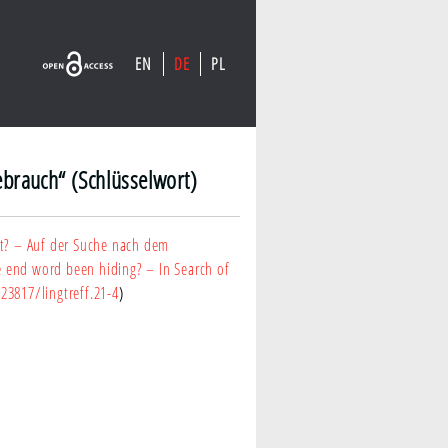
EN
DE
PL
ebrauch“ (Schlüsselwort)
kt? – Auf der Suche nach dem
 end word been hiding? – In Search of
.23817/lingtreff.21-4
)