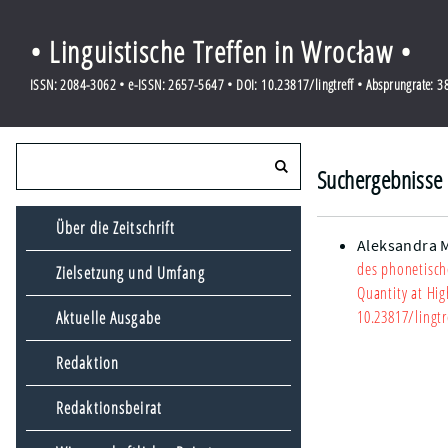
• Linguistische Treffen in Wrocław •
ISSN: 2084-3062 • e-ISSN: 2657-5647 • DOI: 10.23817/lingtreff • Absprungrate: 
Suchergebnisse 
Über die Zeitschrift
Aleksandra 
des phonetisch
Zielsetzung und Umfang
Quantity at Hig
10.23817/lingtr
Aktuelle Ausgabe
Redaktion
Redaktionsbeirat