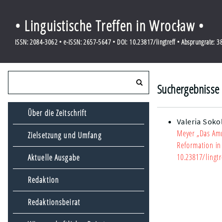
• Linguistische Treffen in Wrocław •
ISSN: 2084-3062 • e-ISSN: 2657-5647 • DOI: 10.23817/lingtreff • Absprungrate: 
Suchergebnisse 
Über die Zeitschrift
Valeria Soko
Meyer „Das Amul
Zielsetzung und Umfang
Reformation in 
10.23817/lingtr
Aktuelle Ausgabe
Redaktion
Redaktionsbeirat