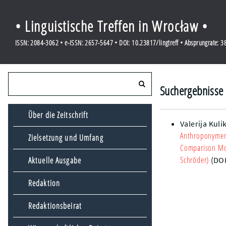
• Linguistische Treffen in Wrocław •
ISSN: 2084-3062 • e-ISSN: 2657-5647 • DOI: 10.23817/lingtreff • Absprungrate: 
Suchergebnisse f
Über die Zeitschrift
Valerija Kuli
Anthroponymen:
Zielsetzung und Umfang
Comparison Mod
Schröder)
Aktuelle Ausgabe
(DO
Redaktion
Redaktionsbeirat