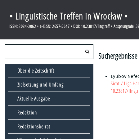
• Linguistische Treffen in Wrocław •
ISSN: 2084-3062 • e-ISSN: 2657-5647 • DOI: 10.23817/lingtreff • Absprungrate: 
Suchergebnisse f
Über die Zeitschrift
Lyubov Nefe
Sicht
/ Liga Han
Zielsetzung und Umfang
10.23817/lingtr
Aktuelle Ausgabe
Redaktion
Redaktionsbeirat