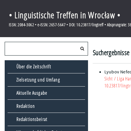
• Linguistische Treffen in Wrocław •
ISSN: 2084-3062 • e-ISSN: 2657-5647 • DOI: 10.23817/lingtreff • Absprungrate: 
Suchergebnisse f
Über die Zeitschrift
Lyubov Nefe
Sicht
/ Liga Han
Zielsetzung und Umfang
10.23817/lingtr
Aktuelle Ausgabe
Redaktion
Redaktionsbeirat